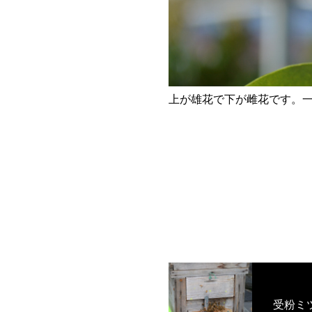
上が雄花で下が雌花です。
受粉ミ