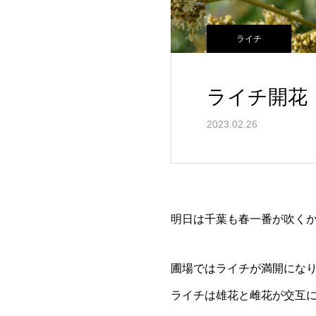
ライチ
ライチ開花
2023.02.26
明日は千葉も春一番が吹く
圃場ではライチが満開にな
ライチは雄花と雌花が交互