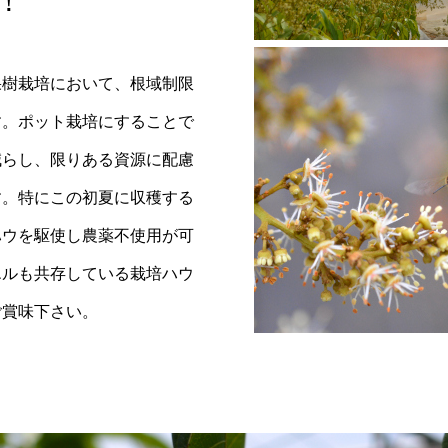
！
果樹栽培において、根域制限
す。ポット栽培にすることで
減らし、限りある資源に配慮
す。特にこの初夏に収穫する
ハウを駆使し農薬不使用が可
エルも共存している栽培ハウ
ご賞味下さい。