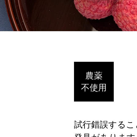
農薬
不使用
試行錯誤するこ