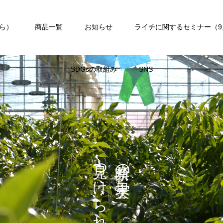
ら）
商品一覧
お知らせ
ライチに関するセミナー（9
SDGsの取組み
SNS
つ
の
け
ら
れ