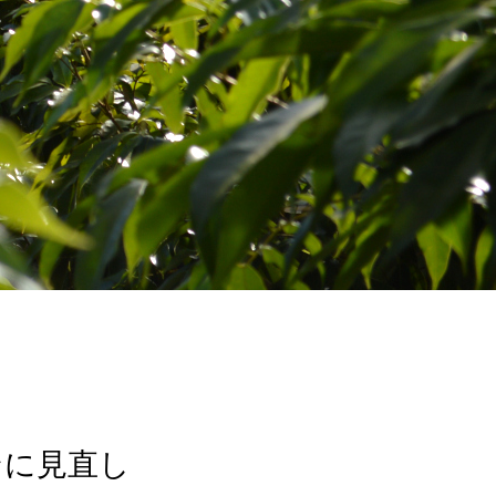
チ
ンに見直し