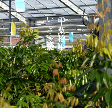
いざ、持続可能へ
千の葉も拾い集め、