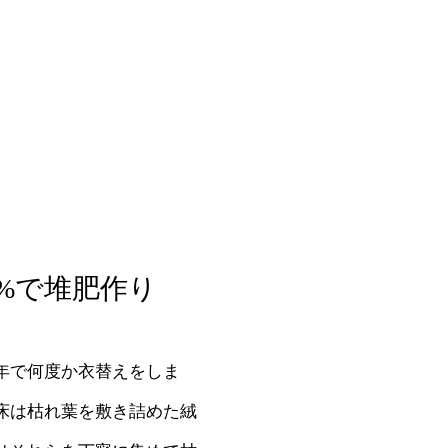
0%で堆肥作り
年で何度か衣替えをしま
床は枯れ葉を敷き詰めた絨