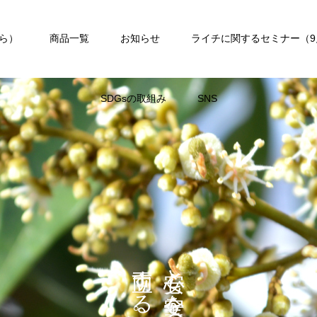
ら）
商品一覧
お知らせ
ライチに関するセミナー（9
SDGsの取組み
SNS
す
と
る
を
。
、