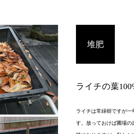
堆肥
ライチの葉10
ライチは常緑樹ですが一
す。放っておけば圃場の