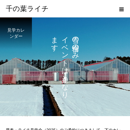
千の葉ライチ
見学カレ
ま
イ
の
ンダー
す
ベ
の
ン
み
ト
は
と
な
り