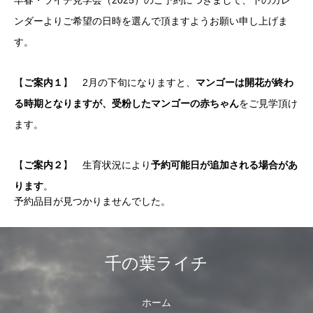
早春・ライチ見学会（2025）のご予約につきまして、下のカレ
ンダーよりご希望の日時を選んで頂ますようお願い申し上げま
す。
【
ご案内１
】 2月の下旬になりますと、
マンゴーは開花が終わ
る時期となりますが、受粉したマンゴーの赤ちゃん
をご見学頂け
ます。
【
ご案内２
】 生育状況により
予約可能日が追加される場合があ
ります
。
予約品目が見つかりませんでした。
千の葉ライチ
ホーム