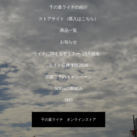
千の葉ライチの紹介
ストアサイト（購入はこちら）
商品一覧
お知らせ
ライチに関するセミナー（9月開催）
ライチ収穫体験2026
早期ご予約キャンペーン
SDGsの取組み
SNS
千の葉ライチ オンラインストア