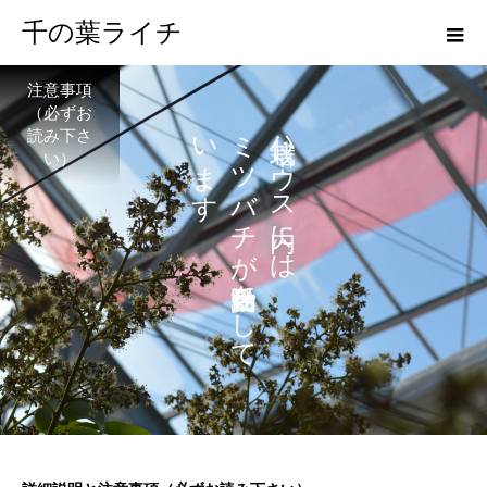
千の葉ライチ
注意事項
（必ずお
い
ミ
ハ
読み下さ
ま
ツ
ウ
い）
す
バ
ス
チ
に
が
は
を
し
て