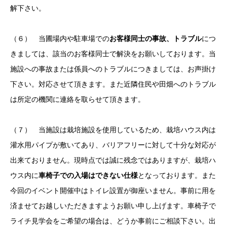
解下さい。
（６） 当圃場内や駐車場での
お客様同士の事故、トラブル
につ
きましては、該当のお客様同士で解決をお願いしております。当
施設への事故または係員へのトラブルにつきましては、お声掛け
下さい。対応させて頂きます。また近隣住民や田畑へのトラブル
は所定の機関に連絡を取らせて頂きます。
（７） 当施設は栽培施設を使用しているため、栽培ハウス内は
灌水用パイプが敷いてあり、バリアフリーに対して十分な対応が
出来ておりません。現時点では誠に残念ではありますが、栽培ハ
ウス内に
車椅子での入場はできない仕様
となっております。また
今回のイベント開催中はトイレ設置が御座いません。事前に用を
済ませてお越しいただきますようお願い申し上げます。車椅子で
ライチ見学会をご希望の場合は、どうか事前にご相談下さい。出