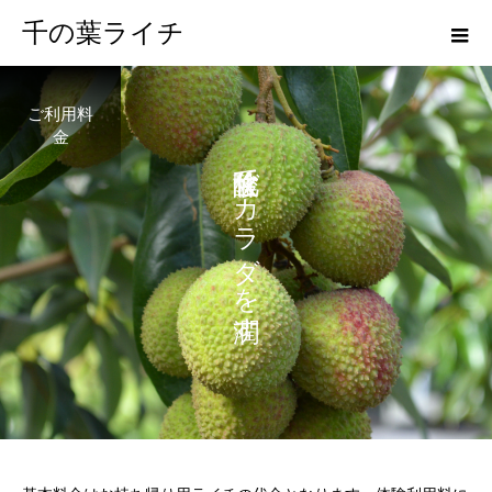
千の葉ライチ
ご利用料
金
で
カ
ラ
ダ
を
す
。